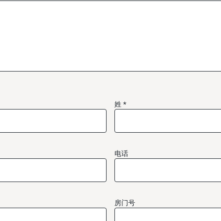
姓
电话
房门号